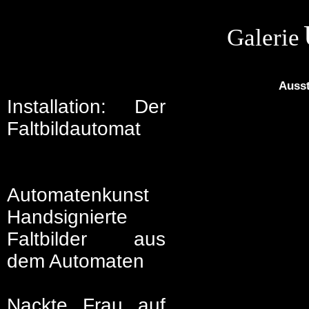
Galerie
Ausst
I
nstallation: Der
Faltbildautomat
Automatenkunst
Handsignierte
Faltbilder aus
dem Automaten
Nackte Frau auf